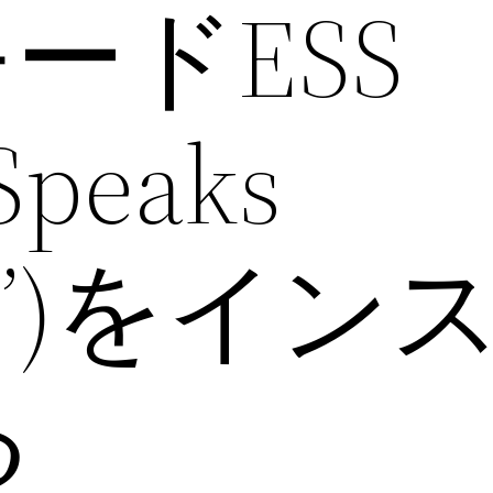
モードESS
Speaks
tics”)をイ
る