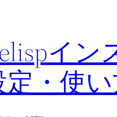
のelispイ
設定・使い