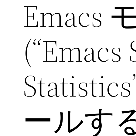
Emacs 
(“Emacs 
Statis
ールす