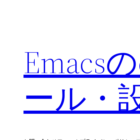
内
容
を
ス
キ
Emacs
ッ
プ
ール・