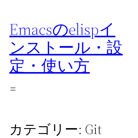
内
容
Emacsのelispイ
を
ス
ンストール・設
キ
ッ
定・使い方
プ
カテゴリー:
Git